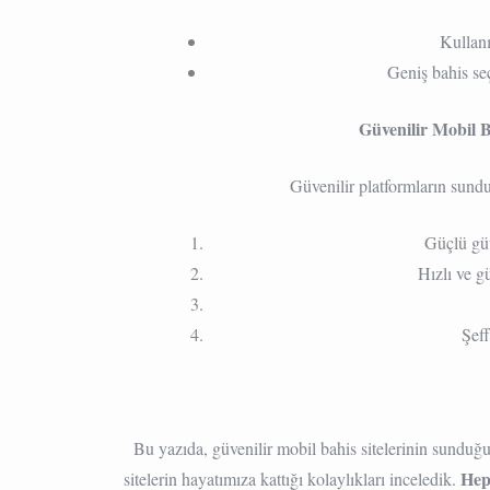
Kullanı
Geniş bahis se
Güvenilir Mobil B
Güvenilir platformların sunduğ
Güçlü güv
Hızlı ve g
Şeff
Bu yazıda, güvenilir mobil bahis sitelerinin sunduğu 
Hep 
sitelerin hayatımıza kattığı kolaylıkları inceledik.