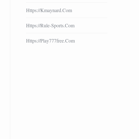
Https://kmaynard.com
Https://rule-Sports.com
Https://play777free.com