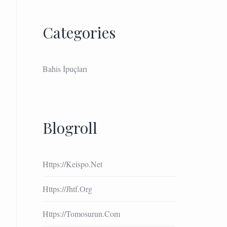
Categories
Bahis İpuçları
Blogroll
Https://keispo.net
Https://jhtf.org
Https://tomosurun.com