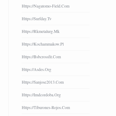
Https://nagatomo-Field.com
Https://surfday.tv
Https://rkmetalurg.mk
Https://kochammakow.pl
Https://bsbcrossfit.com
Https://asdes.org
Https://sanjose2013.com
Https://imdcordoba.org
Https://tiburones-Rojos.com