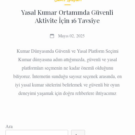
Yasal Kumar Ortamında Güvenli
Aktivite İçin 16 Tavsiye
Mayıs 02, 2025
Kumar Dünyasında Güvenli ve Yasal Platform Seçimi
Kumar dünyasına adım attığımızda, güvenli ve yasal
platformları seçmenin ne kadar önemli olduğunu
biliyoruz. İnternetin sunduğu sayısız seçenek arasında, en
iyi yasal kumar sitelerini belirlemek ve güvenli bir oyun
deneyimi yaşamak için doğru rehberlere ihtiyacımız
Ara