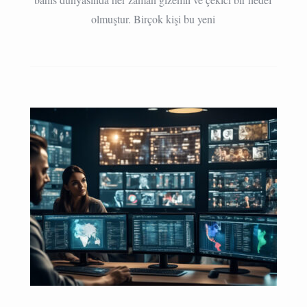
olmuştur. Birçok kişi bu yeni