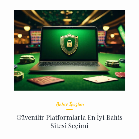
Bahis İpuçları
Güvenilir Platformlarla En İyi Bahis
Sitesi Seçimi