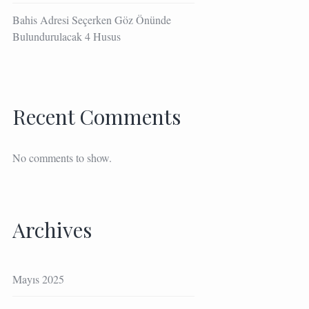
Bahis Adresi Seçerken Göz Önünde
Bulundurulacak 4 Husus
Recent Comments
No comments to show.
Archives
Mayıs 2025