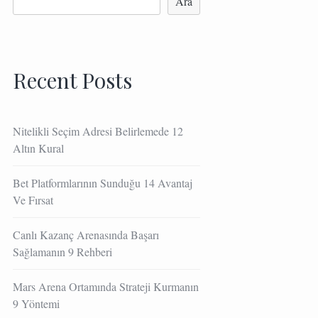
Ara
Recent Posts
Nitelikli Seçim Adresi Belirlemede 12
Altın Kural
Bet Platformlarının Sunduğu 14 Avantaj
Ve Fırsat
Canlı Kazanç Arenasında Başarı
Sağlamanın 9 Rehberi
Mars Arena Ortamında Strateji Kurmanın
9 Yöntemi