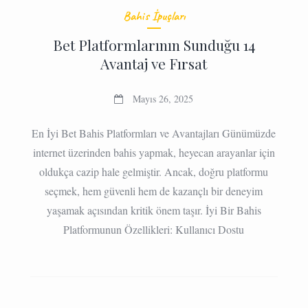
Bahis İpuçları
Bet Platformlarının Sunduğu 14
Avantaj ve Fırsat
Mayıs 26, 2025
En İyi Bet Bahis Platformları ve Avantajları Günümüzde
internet üzerinden bahis yapmak, heyecan arayanlar için
oldukça cazip hale gelmiştir. Ancak, doğru platformu
seçmek, hem güvenli hem de kazançlı bir deneyim
yaşamak açısından kritik önem taşır. İyi Bir Bahis
Platformunun Özellikleri: Kullanıcı Dostu