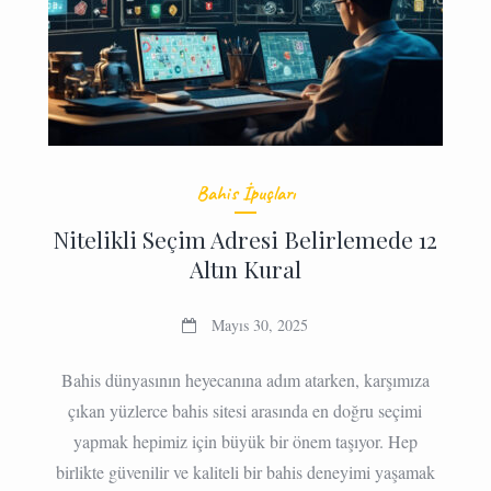
Bahis İpuçları
Nitelikli Seçim Adresi Belirlemede 12
Altın Kural
Mayıs 30, 2025
Bahis dünyasının heyecanına adım atarken, karşımıza
çıkan yüzlerce bahis sitesi arasında en doğru seçimi
yapmak hepimiz için büyük bir önem taşıyor. Hep
birlikte güvenilir ve kaliteli bir bahis deneyimi yaşamak