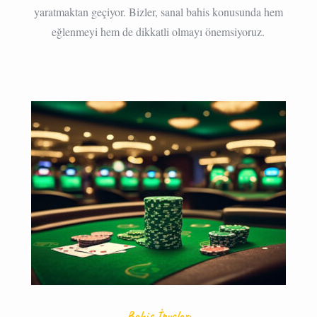
yaratmaktan geçiyor. Bizler, sanal bahis konusunda hem
eğlenmeyi hem de dikkatli olmayı önemsiyoruz.
Bahis İpuçları