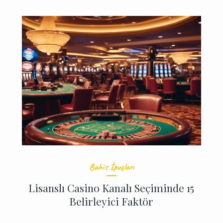
Bahis İpuçları
Lisanslı Casino Kanalı Seçiminde 15
Belirleyici Faktör