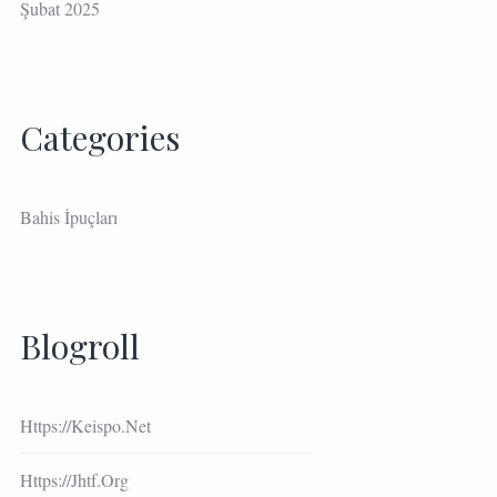
Şubat 2025
Categories
Bahis İpuçları
Blogroll
Https://keispo.net
Https://jhtf.org