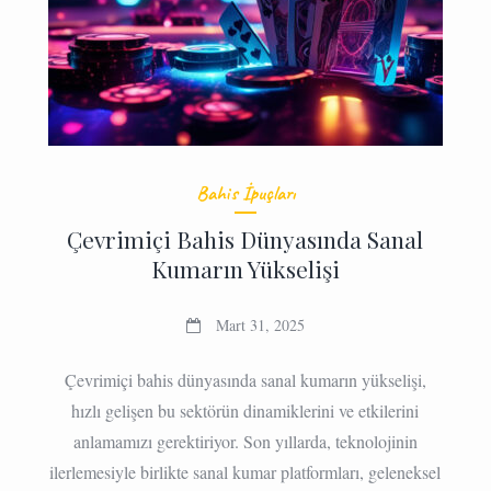
Bahis İpuçları
Çevrimiçi Bahis Dünyasında Sanal
Kumarın Yükselişi
Mart 31, 2025
Çevrimiçi bahis dünyasında sanal kumarın yükselişi,
hızlı gelişen bu sektörün dinamiklerini ve etkilerini
anlamamızı gerektiriyor. Son yıllarda, teknolojinin
ilerlemesiyle birlikte sanal kumar platformları, geleneksel