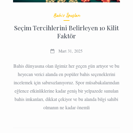
Bahis İpuçları
Seçim Tercihlerini Belirleyen 10 Kilit
Faktör
Mart 31, 2025
Bahis dünyasına olan ilgimiz her geçen gün artıyor ve bu
heyecan verici alanda en popüler bahis seçeneklerini
incelemek için sabırsızlanıyoruz. Spor müsabakalarından
eğlence etkinliklerine kadar geniş bir yelpazede sunulan
bahis imkanları, dikkat çekiyor ve bu alanda bilgi sahibi
olmanın ne kadar önemli