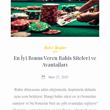
Bahis İpuçları
En İyi Bonus Veren Bahis Siteleri ve
Avantajları
Mart 27, 2025
Bahis dünyasına adım attığımızda, hepimizin aklında
aynı soru beliriyor: Hangi bahis sitesi en iyi bonusları
sunuyor ve bu bonuslar bize ne gibi avantajlar sağlıyor?
Hepimiz, yatırımlarımızı en üst düzeye çıkarmak ve en