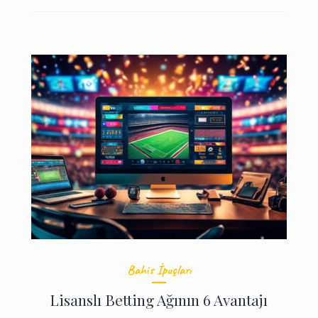
Bahis İpuçları
Lisanslı Betting Ağının 6 Avantajı