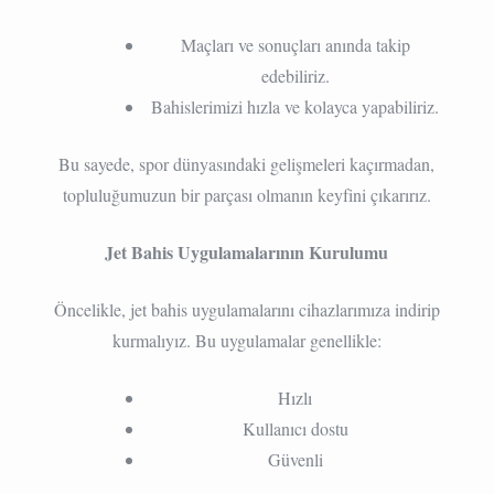
Maçları ve sonuçları anında takip
edebiliriz.
Bahislerimizi hızla ve kolayca yapabiliriz.
Bu sayede, spor dünyasındaki gelişmeleri kaçırmadan,
topluluğumuzun bir parçası olmanın keyfini çıkarırız.
Jet Bahis Uygulamalarının Kurulumu
Öncelikle, jet bahis uygulamalarını cihazlarımıza indirip
kurmalıyız. Bu uygulamalar genellikle:
Hızlı
Kullanıcı dostu
Güvenli