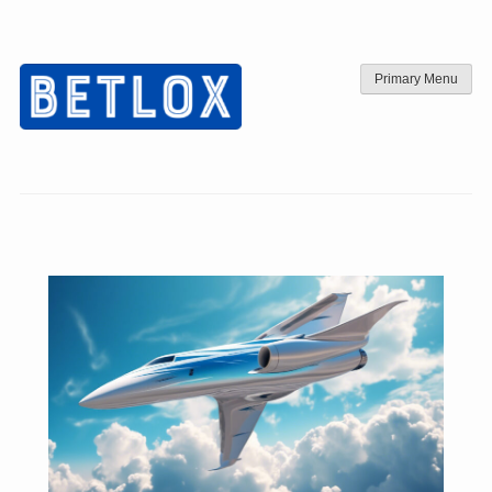
Skip
to
content
Primary Menu