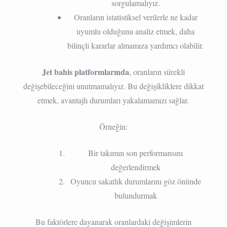
sorgulamalıyız.
Oranların istatistiksel verilerle ne kadar
uyumlu olduğunu analiz etmek, daha
bilinçli kararlar almamıza yardımcı olabilir.
Jet bahis platformlarında
, oranların sürekli
değişebileceğini unutmamalıyız. Bu değişikliklere dikkat
etmek, avantajlı durumları yakalamamızı sağlar.
Örneğin:
Bir takımın son performansını
değerlendirmek
Oyuncu sakatlık durumlarını göz önünde
bulundurmak
Bu faktörlere dayanarak oranlardaki değişimlerin