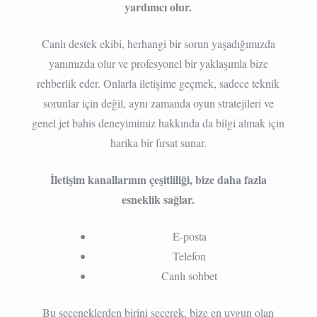
yardımcı olur.
Canlı destek ekibi, herhangi bir sorun yaşadığımızda
yanımızda olur ve profesyonel bir yaklaşımla bize
rehberlik eder. Onlarla iletişime geçmek, sadece teknik
sorunlar için değil, aynı zamanda oyun stratejileri ve
genel jet bahis deneyimimiz hakkında da bilgi almak için
harika bir fırsat sunar.
İletişim kanallarının çeşitliliği, bize daha fazla
esneklik sağlar.
E-posta
Telefon
Canlı sohbet
Bu seçeneklerden birini seçerek, bize en uygun olan