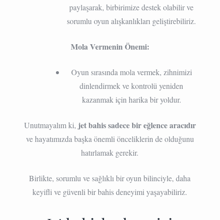
paylaşarak, birbirimize destek olabilir ve
sorumlu oyun alışkanlıkları geliştirebiliriz.
Mola Vermenin Önemi:
Oyun sırasında mola vermek, zihnimizi
dinlendirmek ve kontrolü yeniden
kazanmak için harika bir yoldur.
jet bahis sadece bir eğlence aracıdır
Unutmayalım ki,
ve hayatımızda başka önemli önceliklerin de olduğunu
hatırlamak gerekir.
Birlikte, sorumlu ve sağlıklı bir oyun bilinciyle, daha
keyifli ve güvenli bir bahis deneyimi yaşayabiliriz.