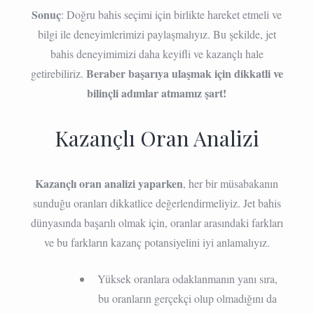
Sonuç
: Doğru bahis seçimi için birlikte hareket etmeli ve
bilgi ile deneyimlerimizi paylaşmalıyız. Bu şekilde, jet
bahis deneyimimizi daha keyifli ve kazançlı hale
Beraber başarıya ulaşmak için dikkatli ve
getirebiliriz.
bilinçli adımlar atmamız şart!
Kazançlı Oran Analizi
Kazançlı oran analizi yaparken
, her bir müsabakanın
sunduğu oranları dikkatlice değerlendirmeliyiz. Jet bahis
dünyasında başarılı olmak için, oranlar arasındaki farkları
ve bu farkların kazanç potansiyelini iyi anlamalıyız.
Yüksek oranlara odaklanmanın yanı sıra,
bu oranların gerçekçi olup olmadığını da