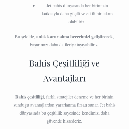
Jet bahis dünyasında her birimizin
katkısıyla daha güçlü ve etkili bir takım
olabiliriz.
anlık karar alma becerimizi geliştirerek
Bu şekilde,
,
başarımızı daha da ileriye taşıyabiliriz.
Bahis Çeşitliliği ve
Avantajları
Bahis çeşitliliği
, farklı stratejiler deneme ve her birinin
sunduğu avantajlardan yararlanma fırsatı sunar. Jet bahis
dünyasında bu çeşitlilik sayesinde kendimizi daha
güvende hissederiz.