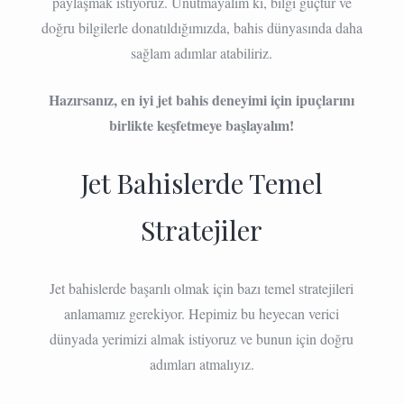
paylaşmak istiyoruz. Unutmayalım ki, bilgi güçtür ve
doğru bilgilerle donatıldığımızda, bahis dünyasında daha
sağlam adımlar atabiliriz.
Hazırsanız, en iyi jet bahis deneyimi için ipuçlarını
birlikte keşfetmeye başlayalım!
Jet Bahislerde Temel
Stratejiler
Jet bahislerde başarılı olmak için bazı temel stratejileri
anlamamız gerekiyor. Hepimiz bu heyecan verici
dünyada yerimizi almak istiyoruz ve bunun için doğru
adımları atmalıyız.