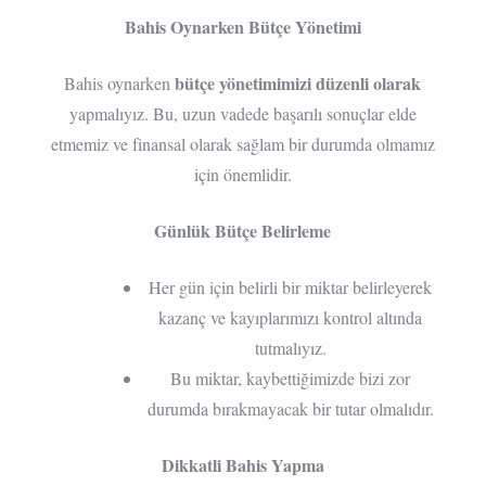
Bahis Oynarken Bütçe Yönetimi
bütçe yönetimimizi düzenli olarak
Bahis oynarken
yapmalıyız. Bu, uzun vadede başarılı sonuçlar elde
etmemiz ve finansal olarak sağlam bir durumda olmamız
için önemlidir.
Günlük Bütçe Belirleme
Her gün için belirli bir miktar belirleyerek
kazanç ve kayıplarımızı kontrol altında
tutmalıyız.
Bu miktar, kaybettiğimizde bizi zor
durumda bırakmayacak bir tutar olmalıdır.
Dikkatli Bahis Yapma