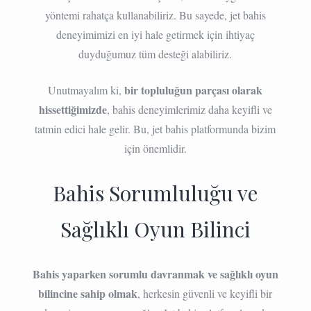
yöntemi rahatça kullanabiliriz. Bu sayede, jet bahis
deneyimimizi en iyi hale getirmek için ihtiyaç
duyduğumuz tüm desteği alabiliriz.
bir topluluğun parçası olarak
Unutmayalım ki,
hissettiğimizde
, bahis deneyimlerimiz daha keyifli ve
tatmin edici hale gelir. Bu, jet bahis platformunda bizim
için önemlidir.
Bahis Sorumluluğu ve
Sağlıklı Oyun Bilinci
Bahis yaparken sorumlu davranmak ve sağlıklı oyun
bilincine sahip olmak
, herkesin güvenli ve keyifli bir